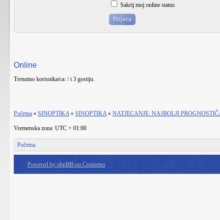
Sakrij moj online status
Online
Trenutno korisnika/ca: / i 3 gostiju.
Početna
»
SINOPTIKA
»
SINOPTIKA
»
NATJECANJE: NAJBOLJI PROGNOSTIČ
Vremenska zona: UTC + 01:00
Početna
Powered by phpBB on Crometeo