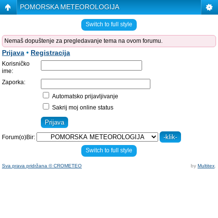
POMORSKA METEOROLOGIJA
Switch to full style
Nemaš dopuštenje za pregledavanje tema na ovom forumu.
Prijava
•
Registracija
Korisničko
ime:
Zaporka:
Automatsko prijavljivanje
Sakrij moj online status
Forum(o)Bir:
Switch to full style
Sva prava pridržana © CROMETEO
by
Multitex
.