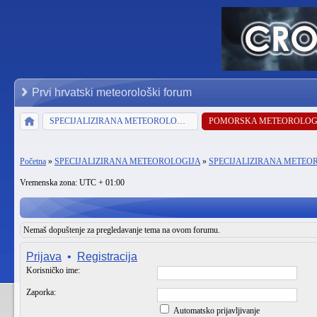
Prvi hrvatski meteorološki forum
SPECIJALIZIRANA METEOROLOGIJA
POMORSKA METEOROLOG
Početna
»
SPECIJALIZIRANA METEOROLOGIJA
»
SPECIJALIZIRANA METEO
Vremenska zona: UTC + 01:00
Nemaš dopuštenje za pregledavanje tema na ovom forumu.
Prijava
•
Registracija
Korisničko ime:
Zaporka:
Automatsko prijavljivanje