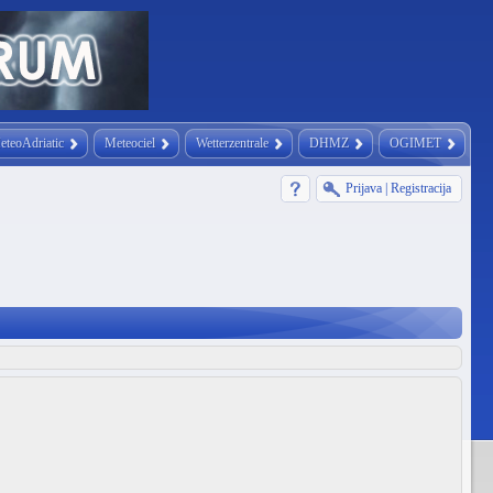
eteoAdriatic
Meteociel
Wetterzentrale
DHMZ
OGIMET
Prijava
|
Registracija