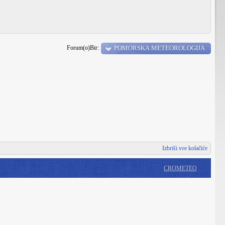
Forum(o)Bir:
POMORSKA METEOROLOGIJA
Izbriši sve kolačiće
CROMETEO