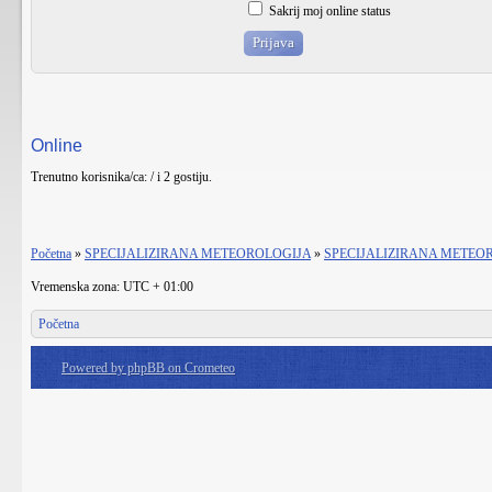
Sakrij moj online status
Online
Trenutno korisnika/ca: / i 2 gostiju.
Početna
»
SPECIJALIZIRANA METEOROLOGIJA
»
SPECIJALIZIRANA METEO
Vremenska zona: UTC + 01:00
Početna
Powered by phpBB on Crometeo