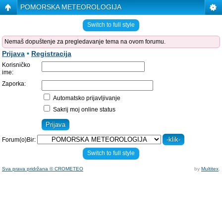
POMORSKA METEOROLOGIJA
Switch to full style
Nemaš dopuštenje za pregledavanje tema na ovom forumu.
Prijava
•
Registracija
Korisničko
ime:
Zaporka:
Automatsko prijavljivanje
Sakrij moj online status
Forum(o)Bir:
Switch to full style
Sva prava pridržana © CROMETEO
by
Multitex
.