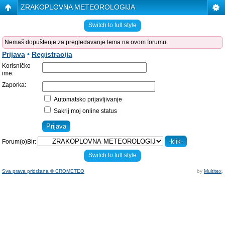
ZRAKOPLOVNA METEOROLOGIJA
Switch to full style
Nemaš dopuštenje za pregledavanje tema na ovom forumu.
Prijava
•
Registracija
Korisničko
ime:
Zaporka:
Automatsko prijavljivanje
Sakrij moj online status
Forum(o)Bir:
Switch to full style
Sva prava pridržana © CROMETEO
by
Multitex
.