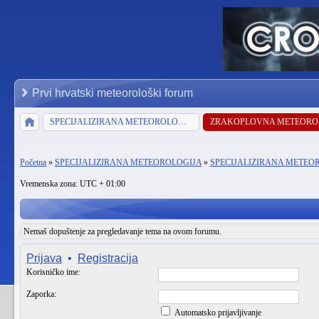
Prvi hrvatski meteorološki forum
SPECIJALIZIRANA METEOROLOGIJA
ZRAKOPLOVNA METEORO
Početna
»
SPECIJALIZIRANA METEOROLOGIJA
»
SPECIJALIZIRANA METEO
Vremenska zona: UTC + 01:00
Nemaš dopuštenje za pregledavanje tema na ovom forumu.
Prijava
•
Registracija
Korisničko ime:
Zaporka:
Automatsko prijavljivanje