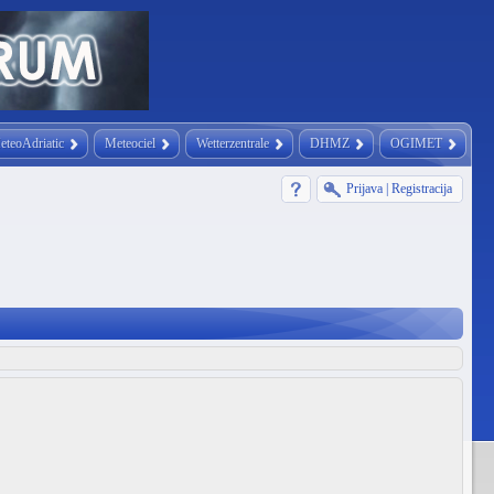
eteoAdriatic
Meteociel
Wetterzentrale
DHMZ
OGIMET
Prijava
|
Registracija