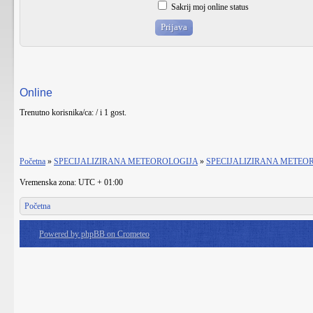
Sakrij moj online status
Online
Trenutno korisnika/ca: / i 1 gost.
Početna
»
SPECIJALIZIRANA METEOROLOGIJA
»
SPECIJALIZIRANA METEO
Vremenska zona: UTC + 01:00
Početna
Powered by phpBB on Crometeo