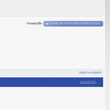
Forum(o)Bir:
ZRAKOPLOVNA METEOROLOGIJA
Izbriši sve kolačiće
CROMETEO