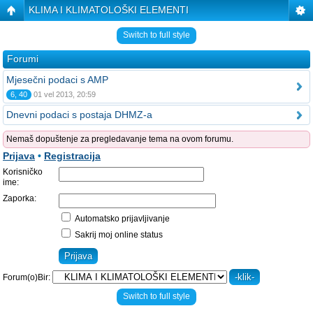
KLIMA I KLIMATOLOŠKI ELEMENTI
Switch to full style
Forumi
Mjesečni podaci s AMP
6, 40
01 vel 2013, 20:59
Dnevni podaci s postaja DHMZ-a
Nemaš dopuštenje za pregledavanje tema na ovom forumu.
Prijava
•
Registracija
Korisničko
ime:
Zaporka:
Automatsko prijavljivanje
Sakrij moj online status
Forum(o)Bir:
Switch to full style