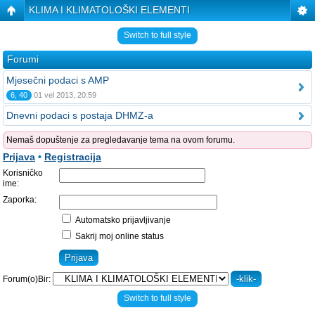
KLIMA I KLIMATOLOŠKI ELEMENTI
Switch to full style
Forumi
Mjesečni podaci s AMP
6, 40
01 vel 2013, 20:59
Dnevni podaci s postaja DHMZ-a
Nemaš dopuštenje za pregledavanje tema na ovom forumu.
Prijava
•
Registracija
Korisničko
ime:
Zaporka:
Automatsko prijavljivanje
Sakrij moj online status
Forum(o)Bir:
Switch to full style