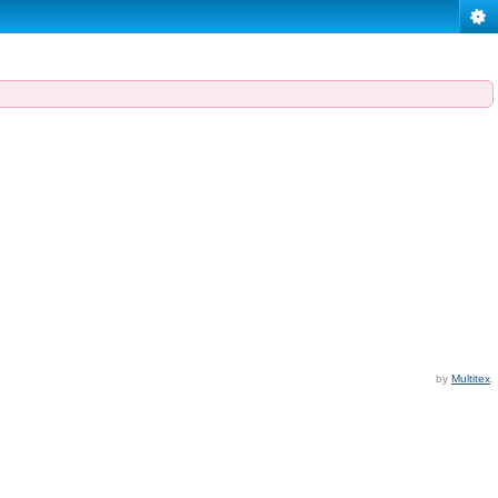
by
Multitex
.