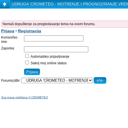
UDRUGA 'CROMETEO - MOTRENJE I PROGNOZIRANJE VRE
Nemaš dopuštenje za pregledavanje tema na ovom forumu.
Prijava
•
Registracija
Korisničko
ime:
Zaporka:
Automatsko prijavljivanje
Sakrij moj online status
Forum(o)Bir:
Sva prava pridržana © CROMETEO