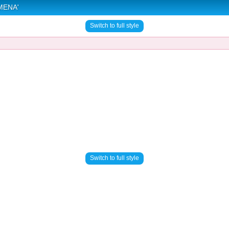
MENA'
Switch to full style
Switch to full style