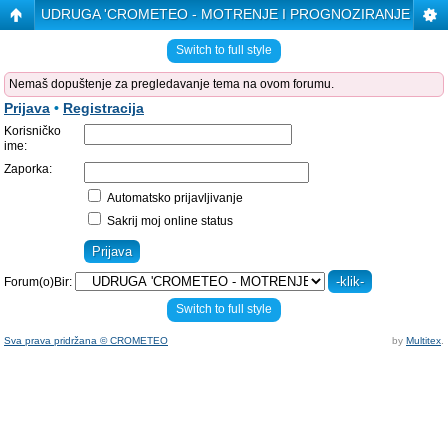
UDRUGA 'CROMETEO - MOTRENJE I PROGNOZIRANJE VRE
Switch to full style
Nemaš dopuštenje za pregledavanje tema na ovom forumu.
Prijava
•
Registracija
Korisničko
ime:
Zaporka:
Automatsko prijavljivanje
Sakrij moj online status
Forum(o)Bir:
Switch to full style
Sva prava pridržana © CROMETEO
by
Multitex
.