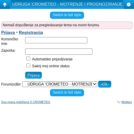
UDRUGA 'CROMETEO - MOTRENJE I PROGNOZIRANJE VRE
Switch to full style
Nemaš dopuštenje za pregledavanje tema na ovom forumu.
Prijava
•
Registracija
Korisničko
ime:
Zaporka:
Automatsko prijavljivanje
Sakrij moj online status
Forum(o)Bir:
Switch to full style
Sva prava pridržana © CROMETEO
by
Multitex
.