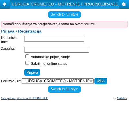
UDRUGA 'CROMETEO - MOTRENJE I PROGNOZIRANJE VRE
Switch to full style
Nemaš dopuštenje za pregledavanje tema na ovom forumu.
Prijava
•
Registracija
Korisničko
ime:
Zaporka:
Automatsko prijavljivanje
Sakrij moj online status
Forum(o)Bir:
Switch to full style
Sva prava pridržana © CROMETEO
by
Multitex
.