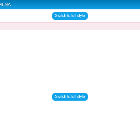
MENA'
Switch to full style
Switch to full style