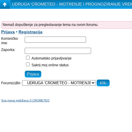
UDRUGA 'CROMETEO - MOTRENJE I PROGNOZIRANJE VRE
Nemaš dopuštenje za pregledavanje tema na ovom forumu.
Prijava
•
Registracija
Korisničko
ime:
Zaporka:
Automatsko prijavljivanje
Sakrij moj online status
Forum(o)Bir:
Sva prava pridržana © CROMETEO