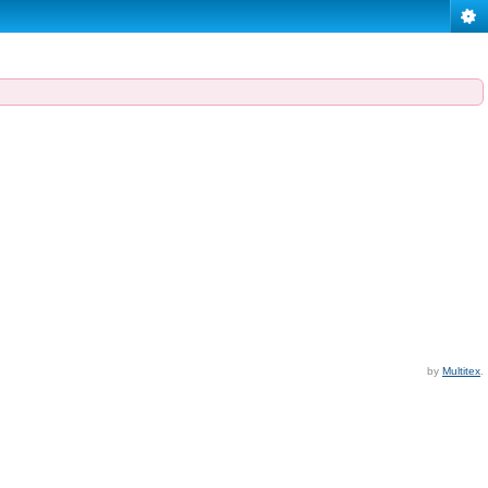
by
Multitex
.