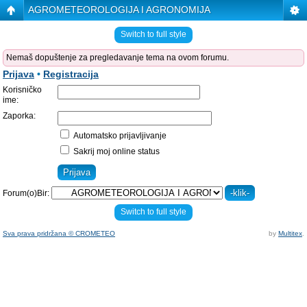
AGROMETEOROLOGIJA I AGRONOMIJA
Switch to full style
Nemaš dopuštenje za pregledavanje tema na ovom forumu.
Prijava
•
Registracija
Korisničko
ime:
Zaporka:
Automatsko prijavljivanje
Sakrij moj online status
Forum(o)Bir:
Switch to full style
Sva prava pridržana © CROMETEO
by
Multitex
.