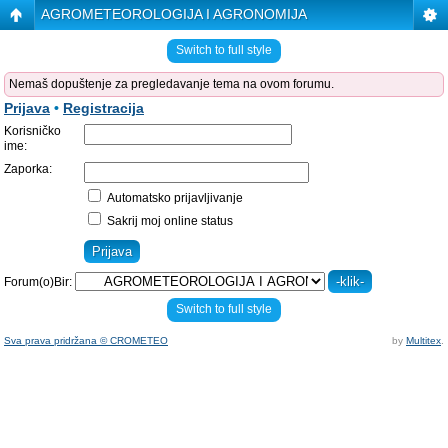
AGROMETEOROLOGIJA I AGRONOMIJA
Switch to full style
Nemaš dopuštenje za pregledavanje tema na ovom forumu.
Prijava
•
Registracija
Korisničko
ime:
Zaporka:
Automatsko prijavljivanje
Sakrij moj online status
Forum(o)Bir:
Switch to full style
Sva prava pridržana © CROMETEO
by
Multitex
.