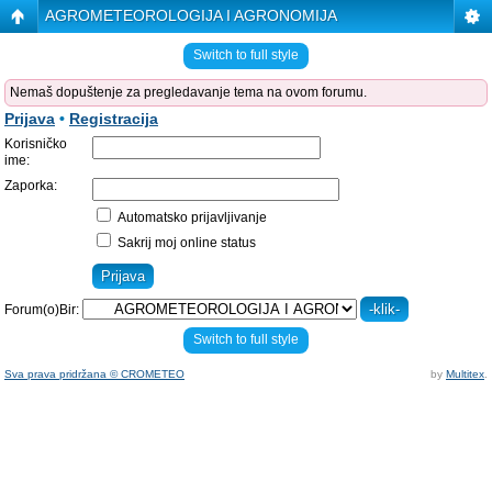
AGROMETEOROLOGIJA I AGRONOMIJA
Switch to full style
Nemaš dopuštenje za pregledavanje tema na ovom forumu.
Prijava
•
Registracija
Korisničko
ime:
Zaporka:
Automatsko prijavljivanje
Sakrij moj online status
Forum(o)Bir:
Switch to full style
Sva prava pridržana © CROMETEO
by
Multitex
.