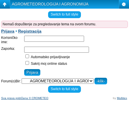
AGROMETEOROLOGIJA I AGRONOMIJA
Switch to full style
Nemaš dopuštenje za pregledavanje tema na ovom forumu.
Prijava
•
Registracija
Korisničko
ime:
Zaporka:
Automatsko prijavljivanje
Sakrij moj online status
Forum(o)Bir:
Switch to full style
Sva prava pridržana © CROMETEO
by
Multitex
.