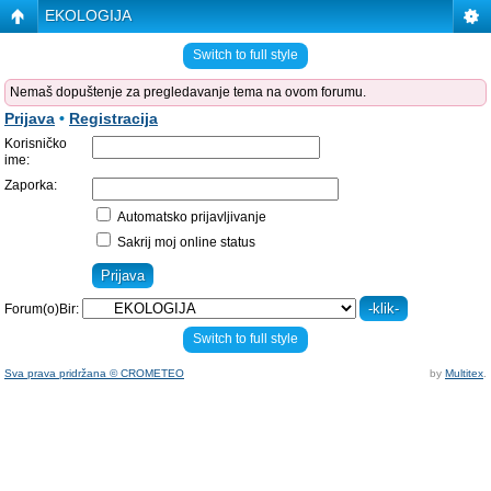
EKOLOGIJA
Switch to full style
Nemaš dopuštenje za pregledavanje tema na ovom forumu.
Prijava
•
Registracija
Korisničko
ime:
Zaporka:
Automatsko prijavljivanje
Sakrij moj online status
Forum(o)Bir:
Switch to full style
Sva prava pridržana © CROMETEO
by
Multitex
.