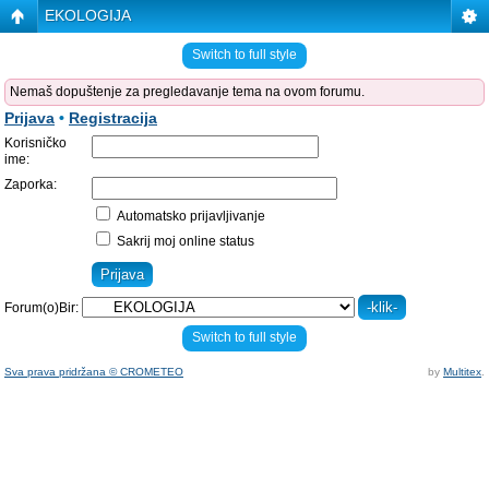
EKOLOGIJA
Switch to full style
Nemaš dopuštenje za pregledavanje tema na ovom forumu.
Prijava
•
Registracija
Korisničko
ime:
Zaporka:
Automatsko prijavljivanje
Sakrij moj online status
Forum(o)Bir:
Switch to full style
Sva prava pridržana © CROMETEO
by
Multitex
.