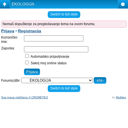
EKOLOGIJA
Switch to full style
Nemaš dopuštenje za pregledavanje tema na ovom forumu.
Prijava
•
Registracija
Korisničko
ime:
Zaporka:
Automatsko prijavljivanje
Sakrij moj online status
Forum(o)Bir:
Switch to full style
Sva prava pridržana © CROMETEO
by
Multitex
.