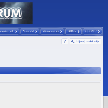
eteoAdriatic
Meteociel
Wetterzentrale
DHMZ
OGIMET
Prijava
|
Registracija