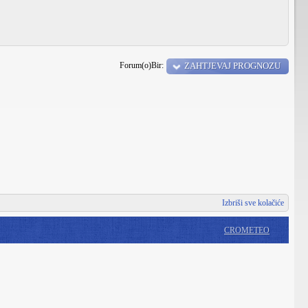
Forum(o)Bir:
ZAHTJEVAJ PROGNOZU
Izbriši sve kolačiće
CROMETEO