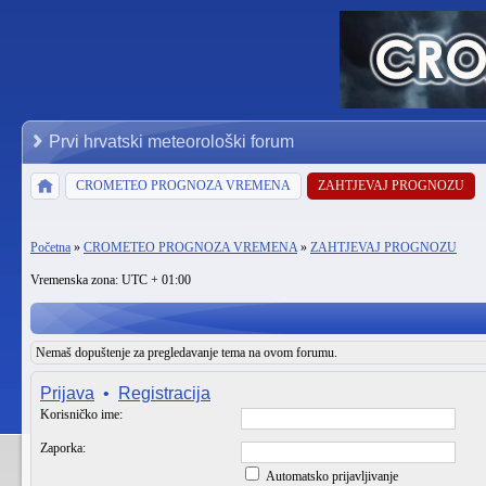
Prvi hrvatski meteorološki forum
CROMETEO PROGNOZA VREMENA
ZAHTJEVAJ PROGNOZU
Početna
»
CROMETEO PROGNOZA VREMENA
»
ZAHTJEVAJ PROGNOZU
Vremenska zona: UTC + 01:00
Nemaš dopuštenje za pregledavanje tema na ovom forumu.
Prijava
•
Registracija
Korisničko ime:
Zaporka:
Automatsko prijavljivanje