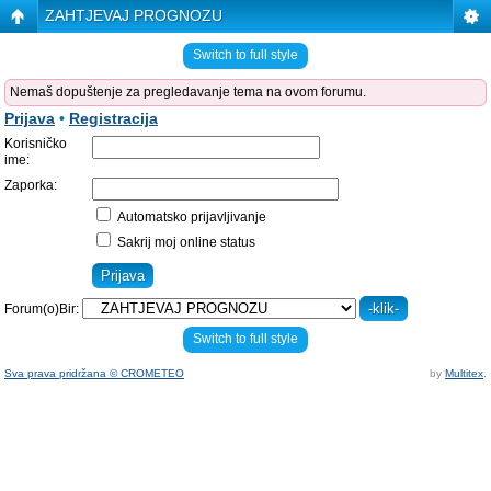
ZAHTJEVAJ PROGNOZU
Switch to full style
Nemaš dopuštenje za pregledavanje tema na ovom forumu.
Prijava
•
Registracija
Korisničko
ime:
Zaporka:
Automatsko prijavljivanje
Sakrij moj online status
Forum(o)Bir:
Switch to full style
Sva prava pridržana © CROMETEO
by
Multitex
.