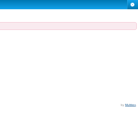
by
Multitex
.