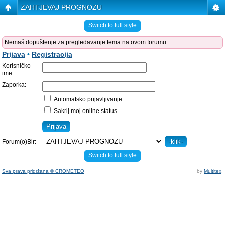
ZAHTJEVAJ PROGNOZU
Switch to full style
Nemaš dopuštenje za pregledavanje tema na ovom forumu.
Prijava
•
Registracija
Korisničko
ime:
Zaporka:
Automatsko prijavljivanje
Sakrij moj online status
Forum(o)Bir:
Switch to full style
Sva prava pridržana © CROMETEO
by
Multitex
.