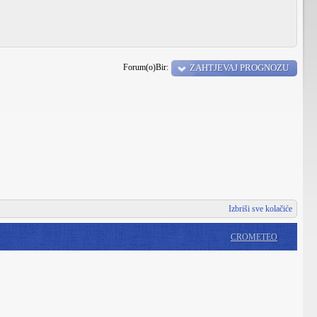
Forum(o)Bir:
ZAHTJEVAJ PROGNOZU
Izbriši sve kolačiće
CROMETEO