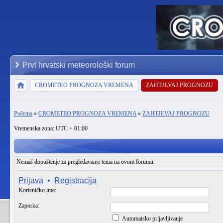
Prvi hrvatski meteorološki forum
CROMETEO PROGNOZA VREMENA
ZAHTJEVAJ PROGNOZU
Početna
»
CROMETEO PROGNOZA VREMENA
»
ZAHTJEVAJ PROGNOZU
Vremenska zona: UTC + 01:00
Nemaš dopuštenje za pregledavanje tema na ovom forumu.
Prijava
•
Registracija
Korisničko ime:
Zaporka:
Automatsko prijavljivanje