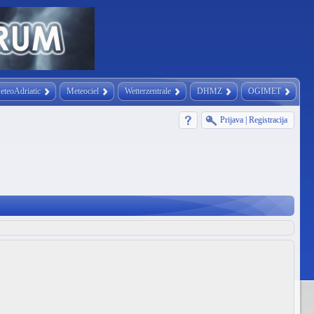
eteoAdriatic
Meteociel
Wetterzentrale
DHMZ
OGIMET
Prijava
|
Registracija