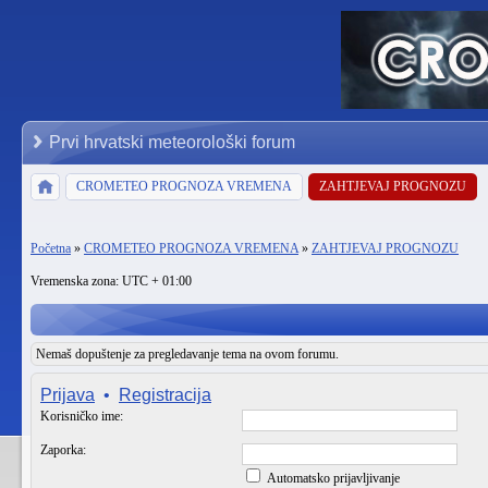
Prvi hrvatski meteorološki forum
CROMETEO PROGNOZA VREMENA
ZAHTJEVAJ PROGNOZU
Početna
»
CROMETEO PROGNOZA VREMENA
»
ZAHTJEVAJ PROGNOZU
Vremenska zona: UTC + 01:00
Nemaš dopuštenje za pregledavanje tema na ovom forumu.
Prijava
•
Registracija
Korisničko ime:
Zaporka:
Automatsko prijavljivanje