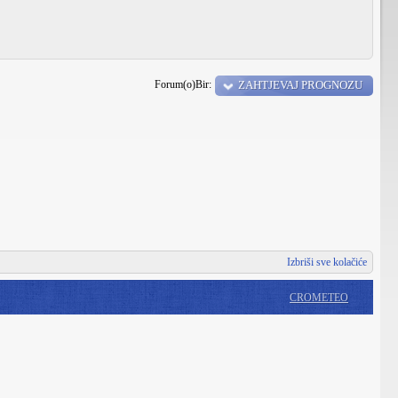
Forum(o)Bir:
ZAHTJEVAJ PROGNOZU
Izbriši sve kolačiće
CROMETEO