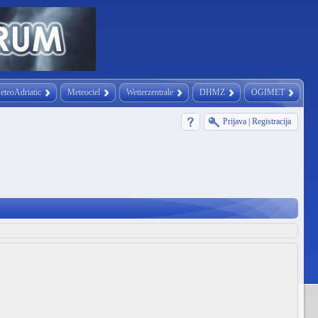
eteoAdriatic
Meteociel
Wetterzentrale
DHMZ
OGIMET
Prijava
|
Registracija