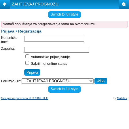
ZAHTJEVAJ PROGNOZU
Switch to full style
Nemaš dopuštenje za pregledavanje tema na ovom forumu.
Prijava
•
Registracija
Korisničko
ime:
Zaporka:
Automatsko prijavljivanje
Sakrij moj online status
Forum(o)Bir:
Switch to full style
Sva prava pridržana © CROMETEO
by
Multitex
.