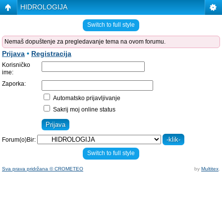
HIDROLOGIJA
Switch to full style
Nemaš dopuštenje za pregledavanje tema na ovom forumu.
Prijava
•
Registracija
Korisničko
ime:
Zaporka:
Automatsko prijavljivanje
Sakrij moj online status
Forum(o)Bir:
Switch to full style
Sva prava pridržana © CROMETEO
by
Multitex
.