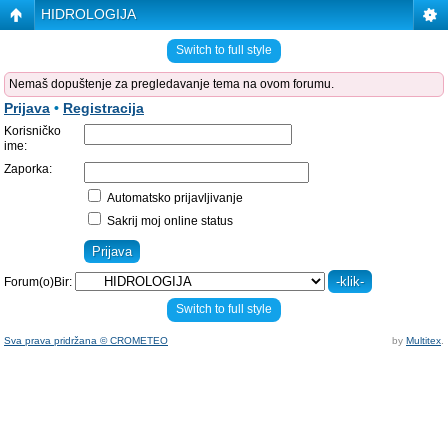
HIDROLOGIJA
Switch to full style
Nemaš dopuštenje za pregledavanje tema na ovom forumu.
Prijava
•
Registracija
Korisničko
ime:
Zaporka:
Automatsko prijavljivanje
Sakrij moj online status
Forum(o)Bir:
Switch to full style
Sva prava pridržana © CROMETEO
by
Multitex
.