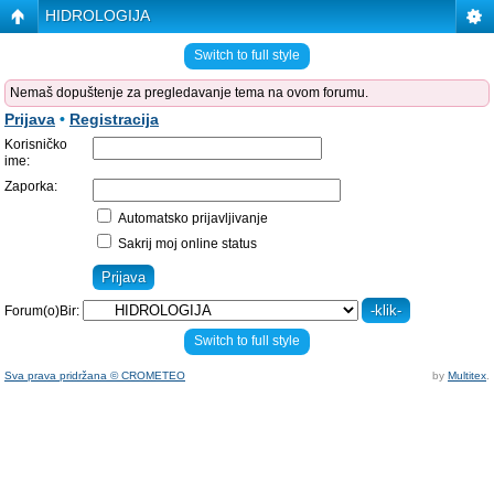
HIDROLOGIJA
Switch to full style
Nemaš dopuštenje za pregledavanje tema na ovom forumu.
Prijava
•
Registracija
Korisničko
ime:
Zaporka:
Automatsko prijavljivanje
Sakrij moj online status
Forum(o)Bir:
Switch to full style
Sva prava pridržana © CROMETEO
by
Multitex
.