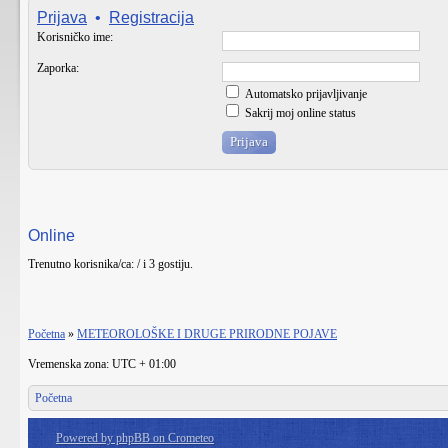
Prijava
•
Registracija
Korisničko ime:
Zaporka:
Automatsko prijavljivanje
Sakrij moj online status
Online
Trenutno korisnika/ca: / i 3 gostiju.
Početna
»
METEOROLOŠKE I DRUGE PRIRODNE POJAVE
Vremenska zona: UTC + 01:00
Početna
Powered by phpBB on Crometeo