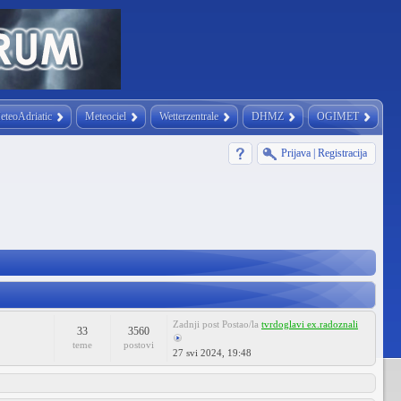
eteoAdriatic
Meteociel
Wetterzentrale
DHMZ
OGIMET
Prijava
|
Registracija
Zadnji post
Postao/la
tvrdoglavi ex.radoznali
33
3560
teme
postovi
27 svi 2024, 19:48