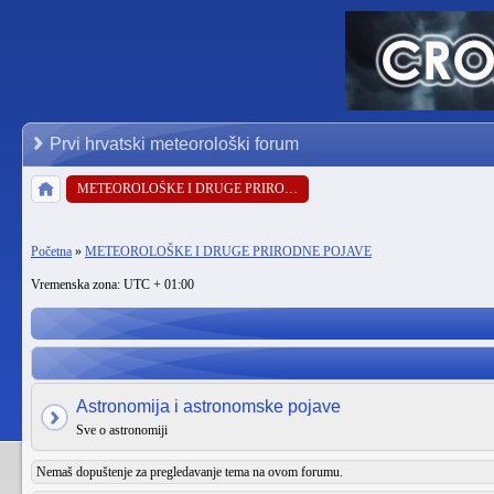
Prvi hrvatski meteorološki forum
METEOROLOŠKE I DRUGE PRIRODNE POJAVE
Početna
»
METEOROLOŠKE I DRUGE PRIRODNE POJAVE
Vremenska zona: UTC + 01:00
Astronomija i astronomske pojave
Sve o astronomiji
Nemaš dopuštenje za pregledavanje tema na ovom forumu.