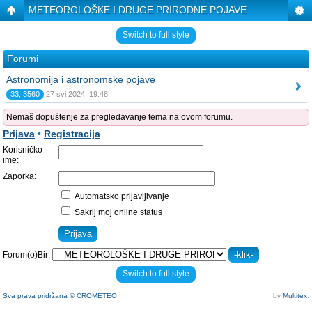
METEOROLOŠKE I DRUGE PRIRODNE POJAVE
Switch to full style
Forumi
Astronomija i astronomske pojave
33, 3560
27 svi 2024, 19:48
Nemaš dopuštenje za pregledavanje tema na ovom forumu.
Prijava
•
Registracija
Korisničko
ime:
Zaporka:
Automatsko prijavljivanje
Sakrij moj online status
Forum(o)Bir:
Switch to full style
Sva prava pridržana © CROMETEO
by
Multitex
.