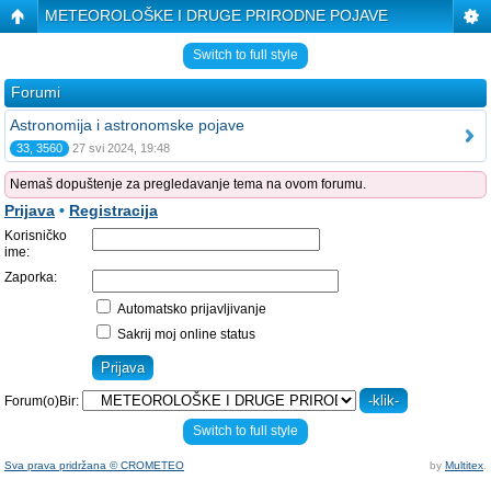
METEOROLOŠKE I DRUGE PRIRODNE POJAVE
Switch to full style
Forumi
Astronomija i astronomske pojave
33, 3560
27 svi 2024, 19:48
Nemaš dopuštenje za pregledavanje tema na ovom forumu.
Prijava
•
Registracija
Korisničko
ime:
Zaporka:
Automatsko prijavljivanje
Sakrij moj online status
Forum(o)Bir:
Switch to full style
Sva prava pridržana © CROMETEO
by
Multitex
.