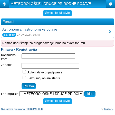
METEOROLOŠKE I DRUGE PRIRODNE POJAVE
Switch to full style
Forumi
Astronomija i astronomske pojave
33, 3560
27 svi 2024, 19:48
Nemaš dopuštenje za pregledavanje tema na ovom forumu.
Prijava
•
Registracija
Korisničko
ime:
Zaporka:
Automatsko prijavljivanje
Sakrij moj online status
Forum(o)Bir:
Switch to full style
Sva prava pridržana © CROMETEO
by
Multitex
.