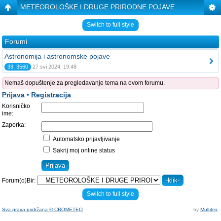
METEOROLOŠKE I DRUGE PRIRODNE POJAVE
Switch to full style
Forumi
Astronomija i astronomske pojave
33, 3560
27 svi 2024, 19:48
Nemaš dopuštenje za pregledavanje tema na ovom forumu.
Prijava
•
Registracija
Korisničko
ime:
Zaporka:
Automatsko prijavljivanje
Sakrij moj online status
Forum(o)Bir:
Switch to full style
Sva prava pridržana © CROMETEO
by
Multitex
.