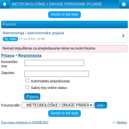
METEOROLOŠKE I DRUGE PRIRODNE POJAVE
Switch to full style
Forumi
Astronomija i astronomske pojave
33, 3560
27 svi 2024, 19:48
Nemaš dopuštenje za pregledavanje tema na ovom forumu.
Prijava
•
Registracija
Korisničko
ime:
Zaporka:
Automatsko prijavljivanje
Sakrij moj online status
Forum(o)Bir:
Switch to full style
Sva prava pridržana © CROMETEO
by
Multitex
.