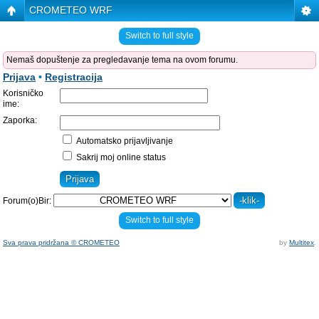
CROMETEO WRF
Switch to full style
Nemaš dopuštenje za pregledavanje tema na ovom forumu.
Prijava
•
Registracija
Korisničko
ime:
Zaporka:
Automatsko prijavljivanje
Sakrij moj online status
Forum(o)Bir:
Switch to full style
Sva prava pridržana © CROMETEO
by
Multitex
.