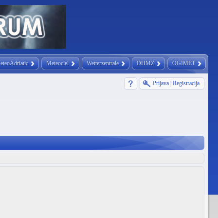
eteoAdriatic
Meteociel
Wetterzentrale
DHMZ
OGIMET
Prijava
|
Registracija