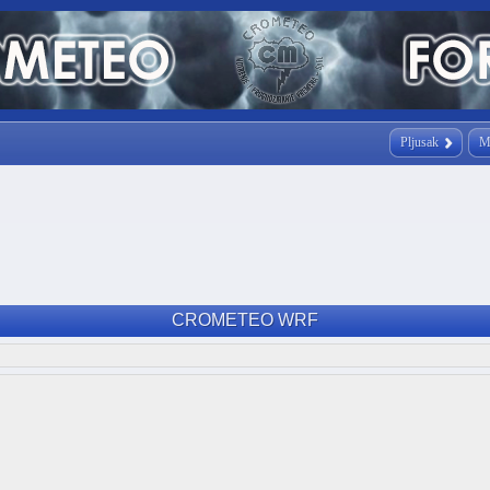
Pljusak
M
CROMETEO WRF