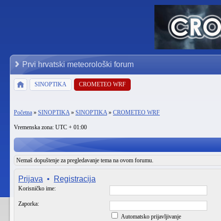
Prvi hrvatski meteorološki forum
SINOPTIKA
CROMETEO WRF
Početna
»
SINOPTIKA
»
SINOPTIKA
»
CROMETEO WRF
Vremenska zona: UTC + 01:00
Nemaš dopuštenje za pregledavanje tema na ovom forumu.
Prijava
•
Registracija
Korisničko ime:
Zaporka:
Automatsko prijavljivanje