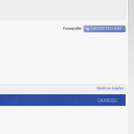
Forum(o)Bir:
CROMETEO WRF
Izbriši sve kolačiće
CROMETEO