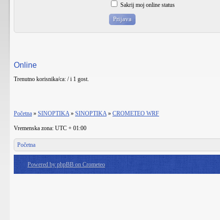
Sakrij moj online status
Online
Trenutno korisnika/ca: / i 1 gost.
Početna
»
SINOPTIKA
»
SINOPTIKA
»
CROMETEO WRF
Vremenska zona: UTC + 01:00
Početna
Powered by phpBB on Crometeo