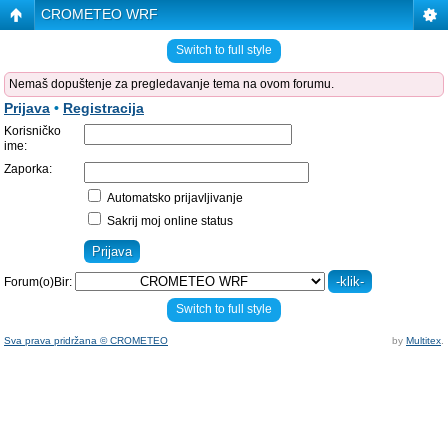
CROMETEO WRF
Switch to full style
Nemaš dopuštenje za pregledavanje tema na ovom forumu.
Prijava
•
Registracija
Korisničko
ime:
Zaporka:
Automatsko prijavljivanje
Sakrij moj online status
Forum(o)Bir:
Switch to full style
Sva prava pridržana © CROMETEO
by
Multitex
.