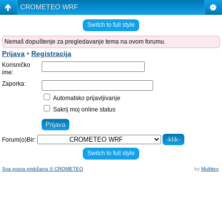
CROMETEO WRF
Switch to full style
Nemaš dopuštenje za pregledavanje tema na ovom forumu.
Prijava
•
Registracija
Korisničko
ime:
Zaporka:
Automatsko prijavljivanje
Sakrij moj online status
Forum(o)Bir:
Switch to full style
Sva prava pridržana © CROMETEO
by
Multitex
.