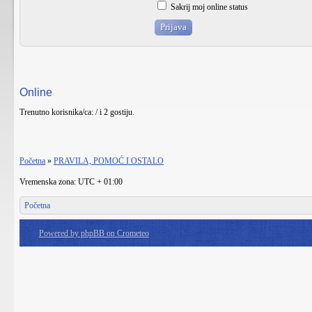
Sakrij moj online status
Online
Trenutno korisnika/ca: / i 2 gostiju.
Početna
»
PRAVILA, POMOĆ I OSTALO
Vremenska zona: UTC + 01:00
Početna
Powered by phpBB on Crometeo