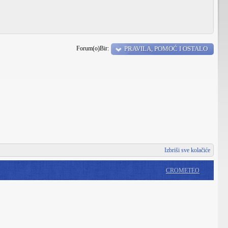
Forum(o)Bir:
PRAVILA, POMOĆ I OSTALO
Izbriši sve kolačiće
CROMETEO