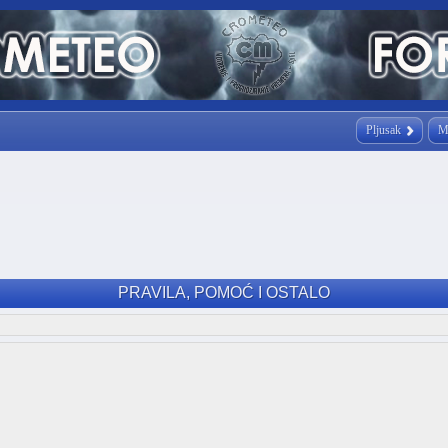
Pljusak
M
PRAVILA, POMOĆ I OSTALO