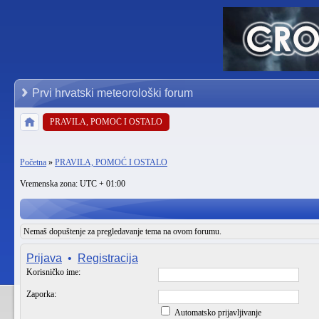
Prvi hrvatski meteorološki forum
PRAVILA, POMOĆ I OSTALO
Početna
»
PRAVILA, POMOĆ I OSTALO
Vremenska zona: UTC + 01:00
Nemaš dopuštenje za pregledavanje tema na ovom forumu.
Prijava
•
Registracija
Korisničko ime:
Zaporka:
Automatsko prijavljivanje