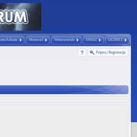
eteoAdriatic
Meteociel
Wetterzentrale
DHMZ
OGIMET
Prijava
|
Registracija