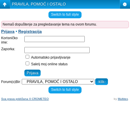
PRAVILA, POMOĆ I OSTALO
Switch to full style
Nemaš dopuštenje za pregledavanje tema na ovom forumu.
Prijava
•
Registracija
Korisničko
ime:
Zaporka:
Automatsko prijavljivanje
Sakrij moj online status
Forum(o)Bir:
Switch to full style
Sva prava pridržana © CROMETEO
by
Multitex
.