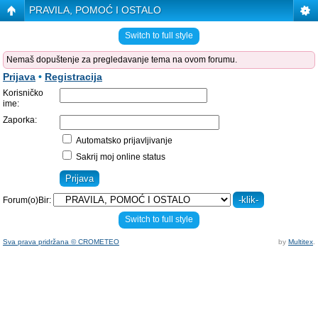
PRAVILA, POMOĆ I OSTALO
Switch to full style
Nemaš dopuštenje za pregledavanje tema na ovom forumu.
Prijava
•
Registracija
Korisničko
ime:
Zaporka:
Automatsko prijavljivanje
Sakrij moj online status
Forum(o)Bir:
Switch to full style
Sva prava pridržana © CROMETEO
by
Multitex
.