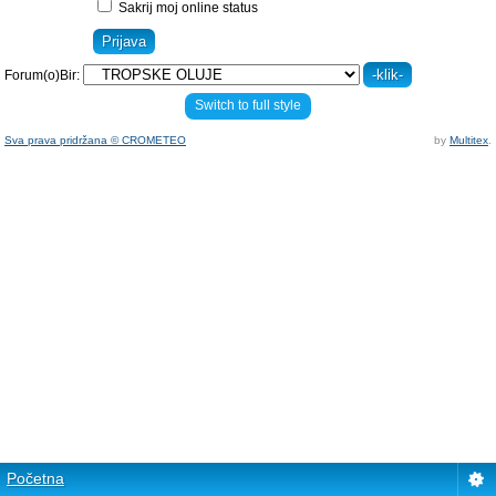
Sakrij moj online status
Forum(o)Bir:
Switch to full style
Sva prava pridržana © CROMETEO
by
Multitex
.
Početna