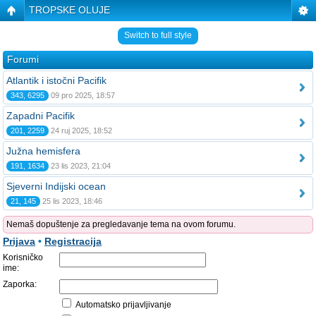
TROPSKE OLUJE
Switch to full style
Forumi
Atlantik i istočni Pacifik
343, 6295
09 pro 2025, 18:57
Zapadni Pacifik
201, 2259
24 ruj 2025, 18:52
Južna hemisfera
191, 1634
23 lis 2023, 21:04
Sjeverni Indijski ocean
21, 145
25 lis 2023, 18:46
Nemaš dopuštenje za pregledavanje tema na ovom forumu.
Prijava
•
Registracija
Korisničko
ime:
Zaporka:
Automatsko prijavljivanje