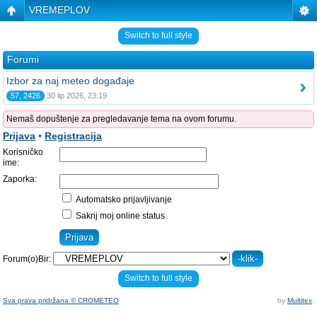
VREMEPLOV
Switch to full style
Forumi
Izbor za naj meteo događaje
57, 2426
30 lip 2026, 23:19
Nemaš dopuštenje za pregledavanje tema na ovom forumu.
Prijava
•
Registracija
Korisničko
ime:
Zaporka:
Automatsko prijavljivanje
Sakrij moj online status
Forum(o)Bir:
Switch to full style
Sva prava pridržana © CROMETEO
by
Multitex
.