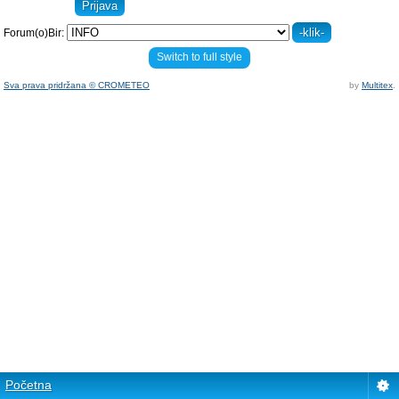
Forum(o)Bir:
Switch to full style
Sva prava pridržana © CROMETEO
by
Multitex
.
Početna