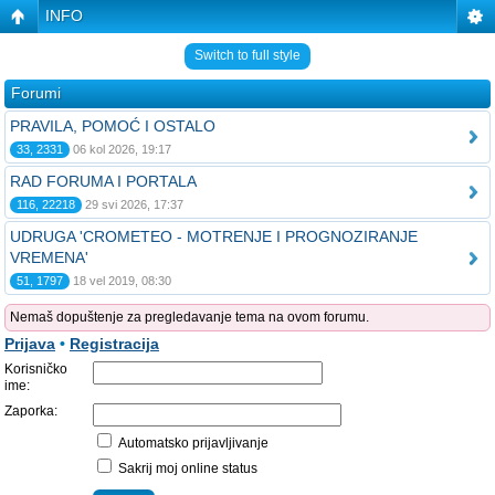
INFO
Switch to full style
Forumi
PRAVILA, POMOĆ I OSTALO
33, 2331
06 kol 2026, 19:17
RAD FORUMA I PORTALA
116, 22218
29 svi 2026, 17:37
UDRUGA 'CROMETEO - MOTRENJE I PROGNOZIRANJE
VREMENA'
51, 1797
18 vel 2019, 08:30
Nemaš dopuštenje za pregledavanje tema na ovom forumu.
Prijava
•
Registracija
Korisničko
ime:
Zaporka:
Automatsko prijavljivanje
Sakrij moj online status