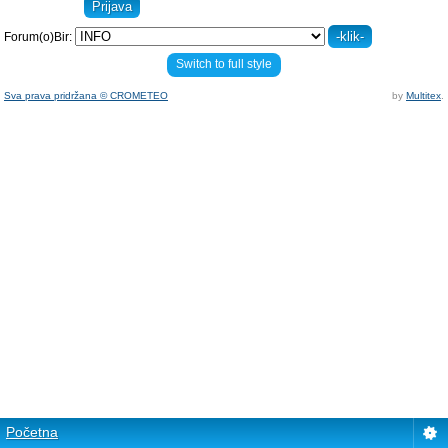
Forum(o)Bir:
Switch to full style
Sva prava pridržana © CROMETEO
by
Multitex
.
Početna