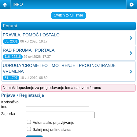
INFO
Switch to full style
Forumi
PRAVILA, POMOĆ I OSTALO
33, 2331
06 kol 2026, 19:17
RAD FORUMA I PORTALA
116, 22218
29 svi 2026, 17:37
UDRUGA 'CROMETEO - MOTRENJE I PROGNOZIRANJE
VREMENA'
51, 1797
18 vel 2019, 08:30
Nemaš dopuštenje za pregledavanje tema na ovom forumu.
Prijava
•
Registracija
Korisničko
ime:
Zaporka:
Automatsko prijavljivanje
Sakrij moj online status