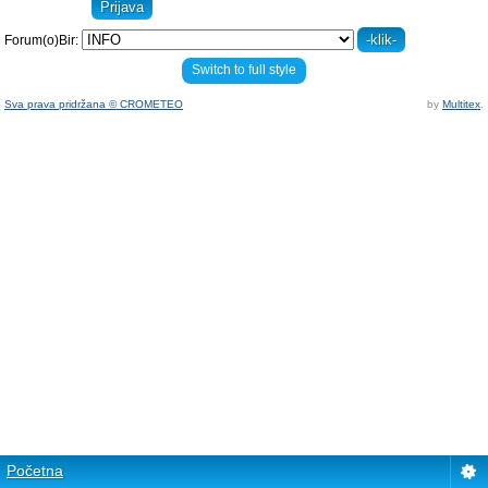
Forum(o)Bir:
Switch to full style
Sva prava pridržana © CROMETEO
by
Multitex
.
Početna