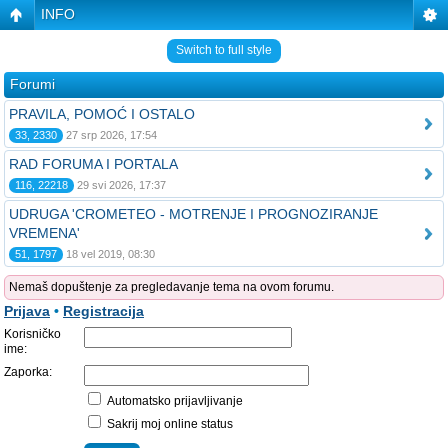
INFO
Switch to full style
Forumi
PRAVILA, POMOĆ I OSTALO
33, 2330
27 srp 2026, 17:54
RAD FORUMA I PORTALA
116, 22218
29 svi 2026, 17:37
UDRUGA 'CROMETEO - MOTRENJE I PROGNOZIRANJE
VREMENA'
51, 1797
18 vel 2019, 08:30
Nemaš dopuštenje za pregledavanje tema na ovom forumu.
Prijava
•
Registracija
Korisničko
ime:
Zaporka:
Automatsko prijavljivanje
Sakrij moj online status