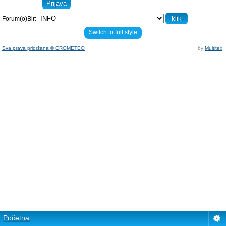
Forum(o)Bir:
Switch to full style
Sva prava pridržana © CROMETEO
by
Multitex
.
Početna