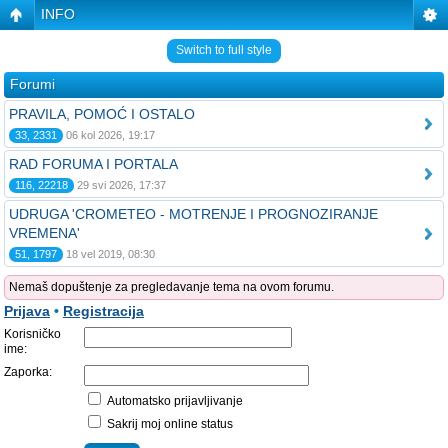
INFO
Switch to full style
Forumi
PRAVILA, POMOĆ I OSTALO
33, 2331
06 kol 2026, 19:17
RAD FORUMA I PORTALA
116, 22218
29 svi 2026, 17:37
UDRUGA 'CROMETEO - MOTRENJE I PROGNOZIRANJE
VREMENA'
51, 1797
18 vel 2019, 08:30
Nemaš dopuštenje za pregledavanje tema na ovom forumu.
Prijava
•
Registracija
Korisničko
ime:
Zaporka:
Automatsko prijavljivanje
Sakrij moj online status