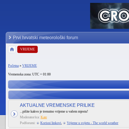
Prvi hrvatski meteorološki forum
VRIJEME
Početna
»
VRIJEME
Vremenska zona: UTC + 01:00
AKTUALNE VREMENSKE PRILIKE
...pišite kakvo je trenutno vrijeme u vašem mjestu!
Moderator/ica:
Kate
Podforumi:
Korisni linkovi
,
Vrijeme u svijetu - The world weather