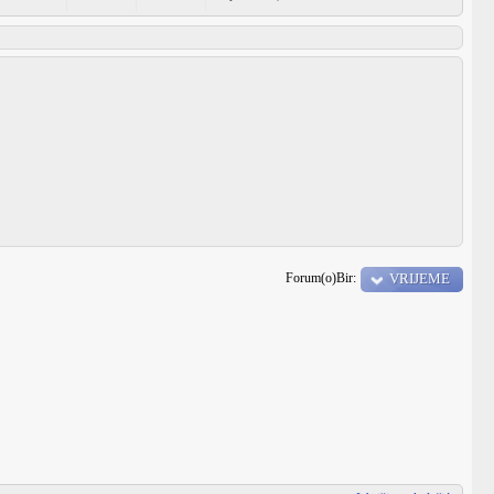
Forum(o)Bir:
VRIJEME