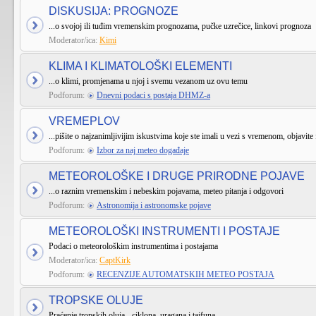
DISKUSIJA: PROGNOZE
...o svojoj ili tuđim vremenskim prognozama, pučke uzrečice, linkovi prognoza
Moderator/ica:
Kimi
KLIMA I KLIMATOLOŠKI ELEMENTI
...o klimi, promjenama u njoj i svemu vezanom uz ovu temu
Podforum:
Dnevni podaci s postaja DHMZ-a
VREMEPLOV
...pišite o najzanimljivijim iskustvima koje ste imali u vezi s vremenom, objavite 
Podforum:
Izbor za naj meteo događaje
METEOROLOŠKE I DRUGE PRIRODNE POJAVE
...o raznim vremenskim i nebeskim pojavama, meteo pitanja i odgovori
Podforum:
Astronomija i astronomske pojave
METEOROLOŠKI INSTRUMENTI I POSTAJE
Podaci o meteorološkim instrumentima i postajama
Moderator/ica:
CaptKirk
Podforum:
RECENZIJE AUTOMATSKIH METEO POSTAJA
TROPSKE OLUJE
Praćenje tropskih oluja - ciklona, uragana i tajfuna