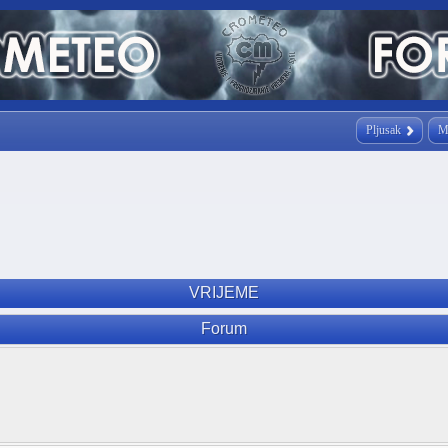
Pljusak
M
VRIJEME
Forum