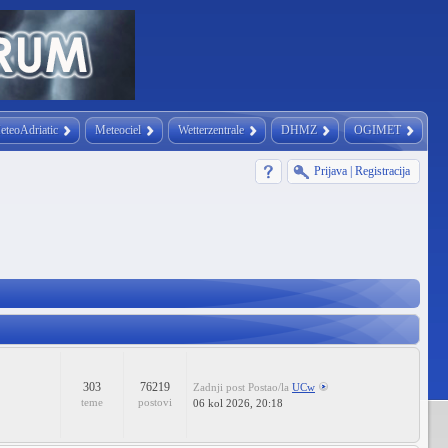
eteoAdriatic
Meteociel
Wetterzentrale
DHMZ
OGIMET
Prijava
|
Registracija
303
76219
Zadnji post
Postao/la
UCw
teme
postovi
06 kol 2026, 20:18