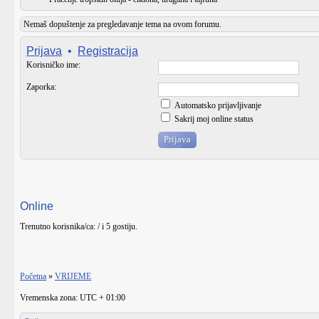
Nemaš dopuštenje za pregledavanje tema na ovom forumu.
Prijava
•
Registracija
Korisničko ime:
Zaporka:
Automatsko prijavljivanje
Sakrij moj online status
Online
Trenutno korisnika/ca: / i 5 gostiju.
Početna
»
VRIJEME
Vremenska zona: UTC + 01:00