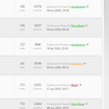
320
47270
Zadnji post
Postao/la
stormbringer
teme
postovi
06 kol 2026, 19:58
510
16237
Zadnji post
Postao/la
Terra Dome
teme
postovi
06 kol 2026, 08:18
123
4948
Zadnji post
Postao/la
stormbringer
teme
postovi
30 lip 2026, 23:19
261
18746
Zadnji post
Postao/la
teletubiess
teme
postovi
06 kol 2026, 06:32
273
21331
Zadnji post
Postao/la
Shody
teme
postovi
17 srp 2026, 10:57
753
13454
Zadnji post
Postao/la
Terra Dome
teme
postovi
09 pro 2025, 18:57